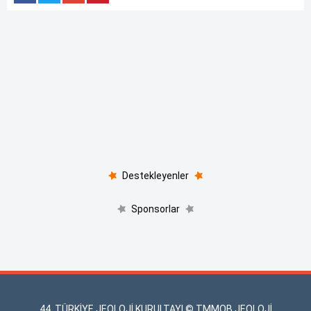
Destekleyenler
Sponsorlar
44. TÜRKİYE JEOLOJİ KURULTAYI © TMMOB JEOLOJİ