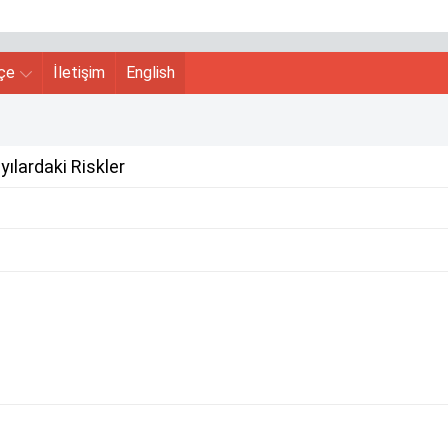
hçe
İletişim
English
yılardaki Riskler