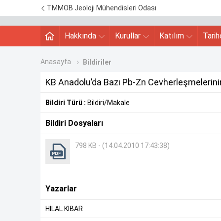
TMMOB Jeoloji Mühendisleri Odası
Hakkında
Kurullar
Katılım
Tari
Anasayfa
Bildiriler
KB Anadolu’da Bazı Pb-Zn Cevherleşmelerinin İ
Bildiri Türü :
Bildiri/Makale
Bildiri Dosyaları
798 KB - (14.04.2010 17:43:38)
Yazarlar
HİLAL KİBAR