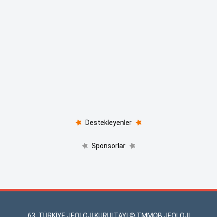
Destekleyenler
Sponsorlar
63. TÜRKİYE JEOLOJİ KURULTAYI © TMMOB JEOLOJİ