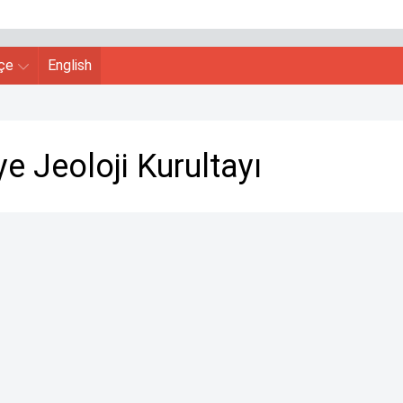
hçe
English
ye Jeoloji Kurultayı