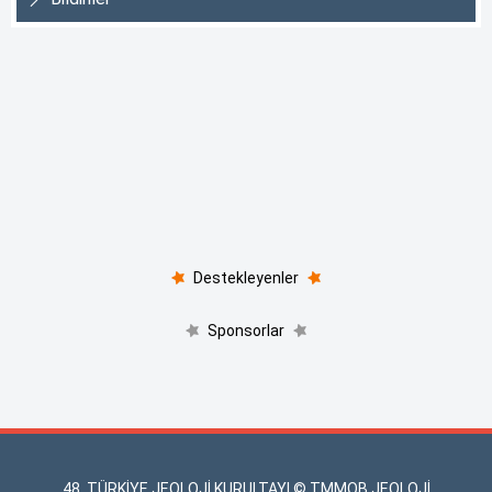
Destekleyenler
Sponsorlar
48. TÜRKİYE JEOLOJİ KURULTAYI © TMMOB JEOLOJİ