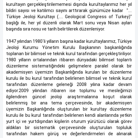
kurultayın gerçekleştirilememesi dışında kurultaylarımız her yıl
bildiri sayısı ve katılımcı sayını arttırarak günümüze kadar "….
Türkiye Jeoloji Kurultayı (….. Geological Congress of Turkey)"
başlığı ile, her yıl düzenli olarak Mart sonu veya Nisan ayları
başında sıra nosu ve tarih belirtilerek düzenleniyor.
1947 yılından 1980`li yılların başına kadar kurultaylarımız, Türkiye
Jeoloji Kurumu Yönetim Kurulu Başkanının başkanlığında
toplanan bir bilimsel ve teknik kurul tarafından gerçekleştiriliyor.
1980 yılların ortalarından itibaren dünyadaki bilimsel toplantı
düzenleme sistematiğindeki gelişmelere paralel olarak bir
akademisyen üyemizin Başkanlığında kurulan bir düzenleme
kurulu ile bu kurul tarafından belirlenen bilimsel ve teknik kurul
tarafından düzenleme geleneği 2008 yılına kadar devam
ediyor.2009 yılından itibaren ise toplumu ve mesleğimizi
ilgilendiren güncel jeoloji araştırmalarına koşut olarak
belirlenmiş bir ana tema çerçevesinde, bir akademisyen
üyemizin Başkanlığında oluşturulan bir kurultay düzenleme
kurulu ile bu kurul tarafından belirlenen kendi alanlarında yetkin
yurt içi ve yurtdışından kişilerin oturum yürütücü olarak görev
aldıkları bir sistematik çerçevesinde oluşturulan topluluk
tarafından hakem görüş ve değerlendirmeleri de alınarak