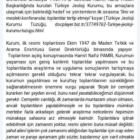
Başkanlığında kurulan Türkiye Jeoloji Kurumu, bu amaçlara
ulaşmak için belirlediği hedef ve yöntemlerin ilk sırasına
"İlmi ve
mesleki konferanslar, toplantılar tertip etmeyi"
koyar (Türkiye Jeoloji
Kurumu Tüzüğü,
docplayer.biz.tr/37749762-Turkiye-jeoloji-
kurumu-tuzugu.html
Kurum, ilk resmi toplantısını Ekim 1947 de Maden Tetkik ve
Arama Enstitüsü Genel Direktörlüğü binasında yapıyor.
Toplantının açılış konuşmasında Hamit Nafiz PAMİR, Kurumun
yaşaması için geniş katılımlı toplantılar yapılmasını ve bu
toplantılarda araştırma ve uygulama sonuçlarının tartışmaya
açılmasının gerekli olduğunu tekrar tekrar vurgulayarak; bu
kurumun yaşatılması ve kurultay toplantılarının sürekliliğinin
sağlanabilmesinin önemine vurgu yaparak
"Böyle bir cemiyeti
kurarken her şeyden evvel, bunu nasıl yasatabileceğimizi düşünmek
gerekir. Cemiyetin canlılığı, ilk zamanlarda muntazam olsun olmasın,
ancak toplantıların yapılabilmesiyle ve bu toplantılara mümkün
mertebe fazla arkadaşın gelerek araştırma neticelerini hepimizin
münakaşa sahasına arz etmesiyle kaimdir. Toplantılara iştirak
edebilmek için zamanım yoktur, resmi işlerim buna müsait değildir;
yahut ailevî işlerim çok zamanımı aldığından toplantılar için icap eden
zaman ve parayı ayıramam gibi sözler, bazılarımız için varit olmakla