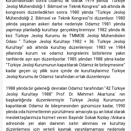
kurulmasından sonra Odamız ilk olarak 1979 yılında "Türkiye
Jeoloji Mühendisliği 1. Bilimsel ve Teknik Kongresi" adı altında ilk
kongresini düzenledikten sonra 1980 yılında "Türkiye Jeoloji
Mühendisliği 2. Bilimsel ve Teknik Kongresi"ni düzenliyor. 1980
yılında yaşanan askeri darbe nedeniyle Odamız 1981 yılında
yapmayı planladığı kurultayı gerçekleştiremiyor. 1982 yılında ilk
kez Türkiye Jeoloji Kurumu ile TMMOB Jeoloji Mühendisleri
Odası " Türkiye Jeoloji Kurultayı 1982 + 36. Türkiye Jeoloji
Kurultayı" adı altında kurultay düzenleniyor. 1983 ve 1984
yıllarında kurum ve odamız kongrelerini birbirlerine yakın
tarihlerde ayrı ayrı düzenliyorlar. 1985 yılından 1988 yılına kadar
"Türkiye Jeoloji Kurumunun kapatılarak Odamız ile birleşmesine"
kadar geçen üç yıllık süre içinde de kurultaylarımız Türkiye
Jeoloji Kurumu ile Odamız tarafından ortak düzenleniyor.
1988 yılında bir geleneği devralan Odamız tarafından "42.Türkiye
Jeoloji Kurultayı 1988" Prof. Dr. Mehmet Akartuna` nın
başkanlığında düzenlenmiştir. Türkiye Jeoloji Kurumunun
kapatılarak Odamız ile bileşmesinden günümüze kadar, 1990
yılında oda hizmetlerinin yürütülmesi amacıyla şu an lokal olarak
meslektaşlarımıza hizmet veren Bayındır Sokak Kızılay /Ankara
adresinde yer alan dairenin satın alınması ve kurultay
düzenlemesi için yeterli kaynak yaratılamaması nedeniyle