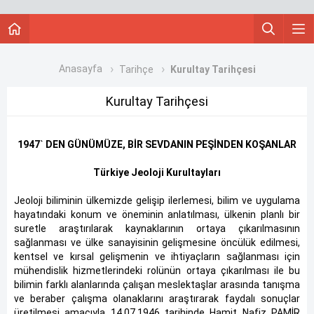
Anasayfa
Tarihçe
Kurultay Tarihçesi
Kurultay Tarihçesi
1947` DEN GÜNÜMÜZE, BİR SEVDANIN PEŞİNDEN KOŞANLAR
Türkiye Jeoloji Kurultayları
Jeoloji biliminin ülkemizde gelişip ilerlemesi, bilim ve uygulama
hayatındaki konum ve öneminin anlatılması, ülkenin planlı bir
suretle araştırılarak kaynaklarının ortaya çıkarılmasının
sağlanması ve ülke sanayisinin gelişmesine öncülük edilmesi,
kentsel ve kırsal gelişmenin ve ihtiyaçların sağlanması için
mühendislik hizmetlerindeki rolünün ortaya çıkarılması ile bu
bilimin farklı alanlarında çalışan meslektaşlar arasında tanışma
ve beraber çalışma olanaklarını araştırarak faydalı sonuçlar
üretilmesi amacıyla 14.07.1946 tarihinde Hamit Nafiz PAMİR