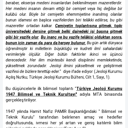
beraber, ekseriya medeni insanlardan beklenilmeyen mazeretlerdir.
Her medeni insanın devam ettiği bir cemiyet veya hiç değilse bir
kulübü olur. Böyle bir cemiyetin ehemmiyetine inanılmış olanlar
bunun idamesi en başlıca vazifelerden biri telâkki edilirse, bu gibi
mazeretler ortadan kalkar.
Cemiyetin toplantısına gitmek, tıpkı
üniversitedeki dersine gitmek belki dairedeki işi başına gitmek
gibi bir vazife olur
.
Bu inanç ve bu vazife telâkisi olduktan sonra,
bunun için zaman da, para da herşey bulunur.
Bu gün artık dünyaca
öğrenilmiştir ki milletlerin büyüklüğü ve kudreti ilmî sahalardaki
verimleriyle ölçülür. Diğer bütün faktörler ikinci ve üçüncü
derecededir. Her ilim müntesibi kendi disiplinini memleketinde,
yükseltmek zorundadır. Jeoloji ilmini yükseltmek ve geliştirmek
vazifesi de bizlere terettüp eder
." diye ifade ediyor (Jeoloji Kurumu
Açılış Nutku; Türkiye Jeoloji Kurumu Bülteni, Cilt 1, Sayı, 1).
Bu düşüncelerle ilk bilimsel toplantı "
Türkiye Jeoloji Kurumu
1947 Bilimsel ve Teknik Kurultayı"
adıyla MTA binasında
gerçekleştiriliyor.
1947 yılında Hamit Nafiz PAMİR Başkanlığındaki " Bilimsel ve
Teknik Kurulu" tarafından belirlenen amaç ve hedefler
doğrultusunda, ivmesi her yıl artan ve geniş katılımlı bilim