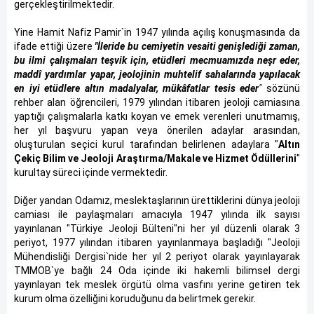
gerçekleştirilmektedir.
Yine Hamit Nafiz Pamir`in 1947 yılında açılış konuşmasında da
ifade ettiği üzere
"İleride bu cemiyetin vesaiti genişlediği zaman,
bu ilmi çalışmaları teşvik için, etüdleri mecmuamızda neşr eder,
maddî yardımlar yapar, jeolojinin muhtelif sahalarında yapılacak
en iyi etüdlere altın madalyalar, mükâfatlar tesis eder
"
sözünü
rehber alan öğrencileri, 1979 yılından itibaren jeoloji camiasına
yaptığı çalışmalarla katkı koyan ve emek verenleri unutmamış,
her yıl başvuru yapan veya önerilen adaylar arasından,
oluşturulan seçici kurul tarafından belirlenen adaylara "
Altın
Çekiç Bilim ve Jeoloji Araştırma/Makale ve Hizmet Ödüllerini
"
kurultay süreci içinde vermektedir.
Diğer yandan Odamız, meslektaşlarının ürettiklerini dünya jeoloji
camiası ile paylaşmaları amacıyla 1947 yılında ilk sayısı
yayınlanan "Türkiye Jeoloji Bülteni"ni her yıl düzenli olarak 3
periyot, 1977 yılından itibaren yayınlanmaya başladığı "Jeoloji
Mühendisliği Dergisi`nide her yıl 2 periyot olarak yayınlayarak
TMMOB`ye bağlı 24 Oda içinde iki hakemli bilimsel dergi
yayınlayan tek meslek örgütü olma vasfını yerine getiren tek
kurum olma özelliğini koruduğunu da belirtmek gerekir.