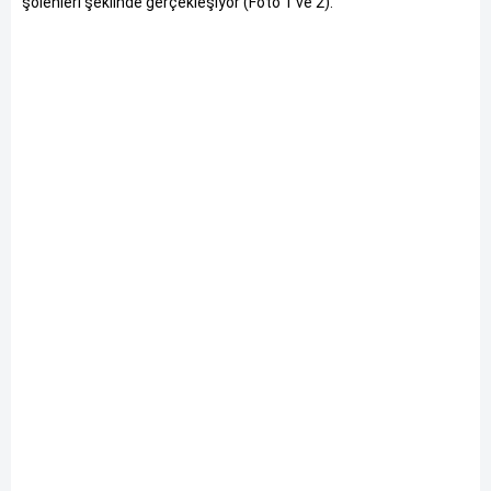
şölenleri şeklinde gerçekleşiyor (Foto 1 ve 2).