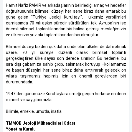
Hamit Nafiz PAMİR ve arkadaşlarının belirlediği amaç ve hedefler
doğrultusunda bilimsel düzeyi her sene biraz daha artarak bu
güne gelen "Türkiye Jeoloji Kurultayı", ülkemiz yerbilimleri
camiasında 70 yılı aşkın süredir sürdürülen tek, Avrupa`nın ise
önemli bilimsel toplantılarından biri haline gelmiş, mesleğimizin
ve ülkemizin yüz akı toplantılarından biri olmuştur.
Bilimsel düzeyi bizden çok daha önde olan ülkeler de dahi olmak
üzere, 70 yıl süreyle düzenli olarak bilimsel toplantı
gerçekleştiren ülke sayısı son derece sınırlıdır. Bu nedenle, bu
sıra dışı çabamıza sahip çıkıp, sakınarak koruyup –kollamamız
ve başarı düzeyini her sene biraz daha arttırarak gelecek on
yıllara taşımamız hepimiz için en önemli görevlerden biri
durumundadır.
1947`den günümüze Kurultaylara emeği geçen herkese en derin
minnet ve saygılarımızla…
Bilimle, emekle, umutla, inatla
TMMOB Jeoloji Mühendisleri Odası
Yönetim Kurulu