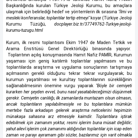
Başkanlığında kurulan Türkiye Jeoloji Kurumu, bu amaçlara
ulaşmak için belirlediği hedef ve yöntemlerin ilk sırasına
"İlmi ve
mesleki konferanslar, toplantılar tertip etmeyi"
koyar (Türkiye Jeoloji
Kurumu Tüzüğü,
docplayer.biz.tr/37749762-Turkiye-jeoloji-
kurumu-tuzugu.html
Kurum, ilk resmi toplantısını Ekim 1947 de Maden Tetkik ve
Arama Enstitüsü Genel Direktörlüğü binasında yapıyor.
Toplantının açılış konuşmasında Hamit Nafiz PAMİR, Kurumun
yaşaması için geniş katılımlı toplantılar yapılmasını ve bu
toplantılarda araştırma ve uygulama sonuçlarının tartışmaya
açılmasının gerekli olduğunu tekrar tekrar vurgulayarak; bu
kurumun yaşatılması ve kurultay toplantılarının sürekliliğinin
sağlanabilmesinin önemine vurgu yaparak
"Böyle bir cemiyeti
kurarken her şeyden evvel, bunu nasıl yasatabileceğimizi düşünmek
gerekir. Cemiyetin canlılığı, ilk zamanlarda muntazam olsun olmasın,
ancak toplantıların yapılabilmesiyle ve bu toplantılara mümkün
mertebe fazla arkadaşın gelerek araştırma neticelerini hepimizin
münakaşa sahasına arz etmesiyle kaimdir. Toplantılara iştirak
edebilmek için zamanım yoktur, resmi işlerim buna müsait değildir;
yahut ailevî işlerim çok zamanımı aldığından toplantılar için icap eden
zaman ve parayı ayıramam gibi sözler, bazılarımız için varit olmakla