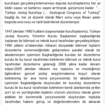
kurultayın gerçekleştirilememesi dışında kurultaylarımız her yıl
bildiri sayısı ve katılımcı sayını arttırarak günümüze kadar "….
Türkiye Jeoloji Kurultayı (….. Geological Congress of Turkey)"
başlığı ile, her yıl düzenli olarak Mart sonu veya Nisan ayları
başında sıra nosu ve tarih belirtilerek düzenleniyor.
1947 yılından 1980`li yılların başına kadar kurultaylarımız, Türkiye
Jeoloji Kurumu Yönetim Kurulu Başkanının başkanlığında
toplanan bir bilimsel ve teknik kurul tarafından gerçekleştiriliyor.
1980 yılların ortalarından itibaren dünyadaki bilimsel toplantı
düzenleme sistematiğindeki gelişmelere paralel olarak bir
akademisyen üyemizin Başkanlığında kurulan bir düzenleme
kurulu ile bu kurul tarafından belirlenen bilimsel ve teknik kurul
tarafından düzenleme geleneği 2008 yılına kadar devam
ediyor.2009 yılından itibaren ise toplumu ve mesleğimizi
ilgilendiren güncel jeoloji araştırmalarına koşut olarak
belirlenmiş bir ana tema çerçevesinde, bir akademisyen
üyemizin Başkanlığında oluşturulan bir kurultay düzenleme
kurulu ile bu kurul tarafından belirlenen kendi alanlarında yetkin
yurt içi ve yurtdışından kişilerin oturum yürütücü olarak görev
aldıkları bir sistematik çerçevesinde oluşturulan topluluk
tarafından hakem görüş ve değerlendirmeleri de alınarak