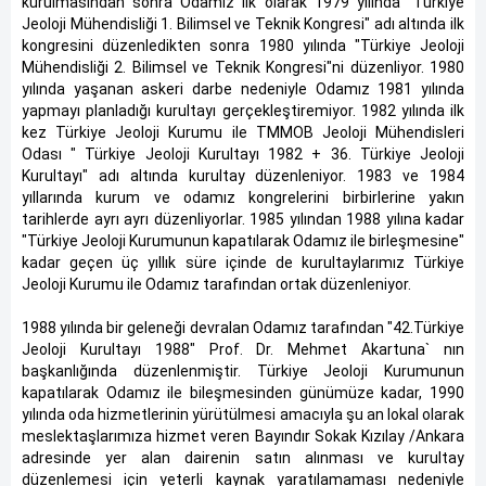
kurulmasından sonra Odamız ilk olarak 1979 yılında "Türkiye
Jeoloji Mühendisliği 1. Bilimsel ve Teknik Kongresi" adı altında ilk
kongresini düzenledikten sonra 1980 yılında "Türkiye Jeoloji
Mühendisliği 2. Bilimsel ve Teknik Kongresi"ni düzenliyor. 1980
yılında yaşanan askeri darbe nedeniyle Odamız 1981 yılında
yapmayı planladığı kurultayı gerçekleştiremiyor. 1982 yılında ilk
kez Türkiye Jeoloji Kurumu ile TMMOB Jeoloji Mühendisleri
Odası " Türkiye Jeoloji Kurultayı 1982 + 36. Türkiye Jeoloji
Kurultayı" adı altında kurultay düzenleniyor. 1983 ve 1984
yıllarında kurum ve odamız kongrelerini birbirlerine yakın
tarihlerde ayrı ayrı düzenliyorlar. 1985 yılından 1988 yılına kadar
"Türkiye Jeoloji Kurumunun kapatılarak Odamız ile birleşmesine"
kadar geçen üç yıllık süre içinde de kurultaylarımız Türkiye
Jeoloji Kurumu ile Odamız tarafından ortak düzenleniyor.
1988 yılında bir geleneği devralan Odamız tarafından "42.Türkiye
Jeoloji Kurultayı 1988" Prof. Dr. Mehmet Akartuna` nın
başkanlığında düzenlenmiştir. Türkiye Jeoloji Kurumunun
kapatılarak Odamız ile bileşmesinden günümüze kadar, 1990
yılında oda hizmetlerinin yürütülmesi amacıyla şu an lokal olarak
meslektaşlarımıza hizmet veren Bayındır Sokak Kızılay /Ankara
adresinde yer alan dairenin satın alınması ve kurultay
düzenlemesi için yeterli kaynak yaratılamaması nedeniyle