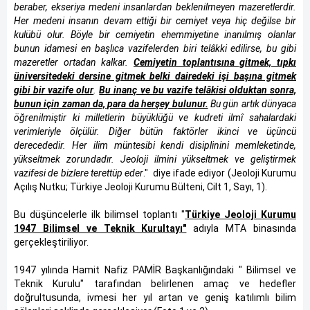
beraber, ekseriya medeni insanlardan beklenilmeyen mazeretlerdir.
Her medeni insanın devam ettiği bir cemiyet veya hiç değilse bir
kulübü olur. Böyle bir cemiyetin ehemmiyetine inanılmış olanlar
bunun idamesi en başlıca vazifelerden biri telâkki edilirse, bu gibi
mazeretler ortadan kalkar.
Cemiyetin toplantısına gitmek, tıpkı
üniversitedeki dersine gitmek belki dairedeki işi başına gitmek
gibi bir vazife olur
.
Bu inanç ve bu vazife telâkisi olduktan sonra,
bunun için zaman da, para da herşey bulunur.
Bu gün artık dünyaca
öğrenilmiştir ki milletlerin büyüklüğü ve kudreti ilmî sahalardaki
verimleriyle ölçülür. Diğer bütün faktörler ikinci ve üçüncü
derecededir. Her ilim müntesibi kendi disiplinini memleketinde,
yükseltmek zorundadır. Jeoloji ilmini yükseltmek ve geliştirmek
vazifesi de bizlere terettüp eder
." diye ifade ediyor (Jeoloji Kurumu
Açılış Nutku; Türkiye Jeoloji Kurumu Bülteni, Cilt 1, Sayı, 1).
Bu düşüncelerle ilk bilimsel toplantı "
Türkiye Jeoloji Kurumu
1947 Bilimsel ve Teknik Kurultayı"
adıyla MTA binasında
gerçekleştiriliyor.
1947 yılında Hamit Nafiz PAMİR Başkanlığındaki " Bilimsel ve
Teknik Kurulu" tarafından belirlenen amaç ve hedefler
doğrultusunda, ivmesi her yıl artan ve geniş katılımlı bilim