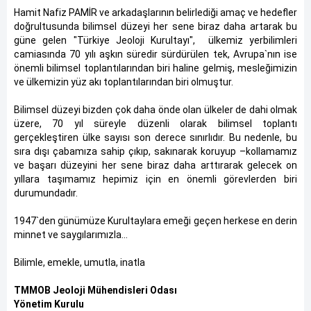
Hamit Nafiz PAMİR ve arkadaşlarının belirlediği amaç ve hedefler
doğrultusunda bilimsel düzeyi her sene biraz daha artarak bu
güne gelen "Türkiye Jeoloji Kurultayı", ülkemiz yerbilimleri
camiasında 70 yılı aşkın süredir sürdürülen tek, Avrupa`nın ise
önemli bilimsel toplantılarından biri haline gelmiş, mesleğimizin
ve ülkemizin yüz akı toplantılarından biri olmuştur.
Bilimsel düzeyi bizden çok daha önde olan ülkeler de dahi olmak
üzere, 70 yıl süreyle düzenli olarak bilimsel toplantı
gerçekleştiren ülke sayısı son derece sınırlıdır. Bu nedenle, bu
sıra dışı çabamıza sahip çıkıp, sakınarak koruyup –kollamamız
ve başarı düzeyini her sene biraz daha arttırarak gelecek on
yıllara taşımamız hepimiz için en önemli görevlerden biri
durumundadır.
1947`den günümüze Kurultaylara emeği geçen herkese en derin
minnet ve saygılarımızla…
Bilimle, emekle, umutla, inatla
TMMOB Jeoloji Mühendisleri Odası
Yönetim Kurulu