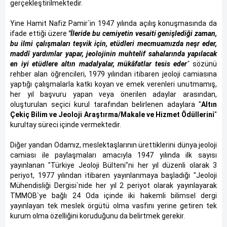
gerçekleştirilmektedir.
Yine Hamit Nafiz Pamir`in 1947 yılında açılış konuşmasında da
ifade ettiği üzere
"İleride bu cemiyetin vesaiti genişlediği zaman,
bu ilmi çalışmaları teşvik için, etüdleri mecmuamızda neşr eder,
maddî yardımlar yapar, jeolojinin muhtelif sahalarında yapılacak
en iyi etüdlere altın madalyalar, mükâfatlar tesis eder
"
sözünü
rehber alan öğrencileri, 1979 yılından itibaren jeoloji camiasına
yaptığı çalışmalarla katkı koyan ve emek verenleri unutmamış,
her yıl başvuru yapan veya önerilen adaylar arasından,
oluşturulan seçici kurul tarafından belirlenen adaylara "
Altın
Çekiç Bilim ve Jeoloji Araştırma/Makale ve Hizmet Ödüllerini
"
kurultay süreci içinde vermektedir.
Diğer yandan Odamız, meslektaşlarının ürettiklerini dünya jeoloji
camiası ile paylaşmaları amacıyla 1947 yılında ilk sayısı
yayınlanan "Türkiye Jeoloji Bülteni"ni her yıl düzenli olarak 3
periyot, 1977 yılından itibaren yayınlanmaya başladığı "Jeoloji
Mühendisliği Dergisi`nide her yıl 2 periyot olarak yayınlayarak
TMMOB`ye bağlı 24 Oda içinde iki hakemli bilimsel dergi
yayınlayan tek meslek örgütü olma vasfını yerine getiren tek
kurum olma özelliğini koruduğunu da belirtmek gerekir.