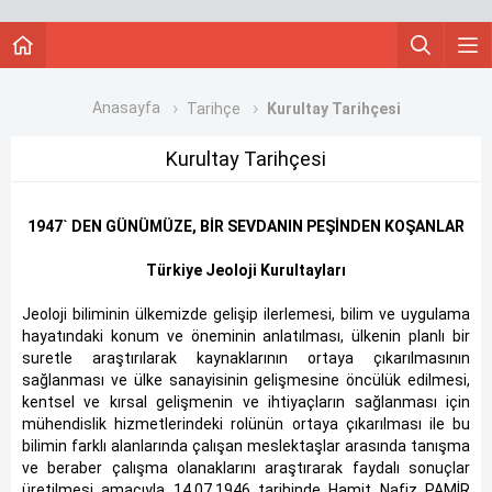
Anasayfa
Tarihçe
Kurultay Tarihçesi
Kurultay Tarihçesi
1947` DEN GÜNÜMÜZE, BİR SEVDANIN PEŞİNDEN KOŞANLAR
Türkiye Jeoloji Kurultayları
Jeoloji biliminin ülkemizde gelişip ilerlemesi, bilim ve uygulama
hayatındaki konum ve öneminin anlatılması, ülkenin planlı bir
suretle araştırılarak kaynaklarının ortaya çıkarılmasının
sağlanması ve ülke sanayisinin gelişmesine öncülük edilmesi,
kentsel ve kırsal gelişmenin ve ihtiyaçların sağlanması için
mühendislik hizmetlerindeki rolünün ortaya çıkarılması ile bu
bilimin farklı alanlarında çalışan meslektaşlar arasında tanışma
ve beraber çalışma olanaklarını araştırarak faydalı sonuçlar
üretilmesi amacıyla 14.07.1946 tarihinde Hamit Nafiz PAMİR