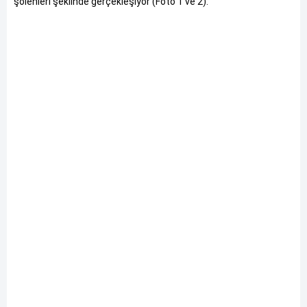
şölenleri şeklinde gerçekleşiyor (Foto 1 ve 2).