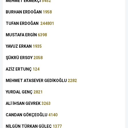
MEHMET EKMEKÇİ
5452
BURHAN ERDOĞAN
1958
TUFAN ERDOĞAN
244801
MUSTAFA ERGİN
6398
YAVUZ ERKAN
1935
ŞÜKRÜ ERSOY
2058
AZİZ ERTUNÇ
124
MEHMET ATASEVER GEDİKOĞLU
2282
YURDAL GENÇ
2821
ALİ İHSAN GEVREK
3263
CANDAN GÖKÇEOĞLU
4140
NİLGÜN TÜRKAN GÜLEÇ
1377