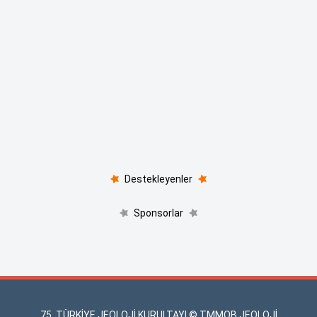
Destekleyenler
Sponsorlar
75. TÜRKİYE JEOLOJİ KURULTAYI © TMMOB JEOLOJİ