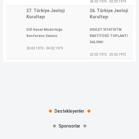
26.02.1974 - 02.03.1974
27. Türkiye Jeoloji
26. Türkiye Jeoloji
Kurultayı
Kurultayı
DSİ Genel Müdürlüğü
DEVLET İSTATİSTİK
Konferans Salonu
ENSTİTÜSÜ TOPLANTI
SALONU
20.02.1973 - 24.02.1973
22.02.1972 - 25.02.1972
Destekleyenler
Sponsorlar